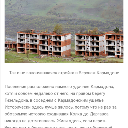
Так и не закончившаяся стройка в Верхнем Кармадоне
Поселение расположено намного удачнее Кармадона,
хотя и совсем недалеко от него, на правом берегу
Гизельдона, в соседнем с Кармадонским ущелье.
Исторически здесь лучше жилось, потому что не раз за
обозримую историю сходившая Колка до Даргавса
никогда не дотягивалась. Жили здесь, если верить
Википедии, с бронзового века, опять же в обозримой