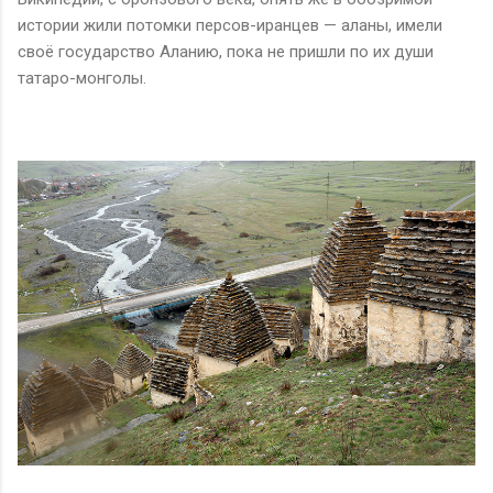
истории жили потомки персов-иранцев — аланы, имели
своё государство Аланию, пока не пришли по их души
татаро-монголы.