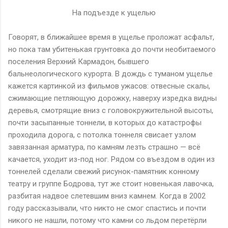
На подъезде к ущелью
Говорят, в ближайшее время в ущелье проложат асфальт,
но пока там убитенькая грунтовка до почти необитаемого
поселения Верхний Кармадон, бывшего
бальнеологического курорта. В дождь с туманом ущелье
кажется картинкой из фильмов ужасов: отвесные скалы,
сжимающие петляющую дорожку, наверху изредка видны
деревья, смотрящие вниз с головокружительной высоты,
почти засыпанные тоннели, в которых до катастрофы
проходила дорога, с потолка тоннеля свисает узлом
завязанная арматура, по камням лезть страшно — всё
качается, уходит из-под ног. Рядом со въездом в один из
тоннелей сделали свежий рисунок-памятник конному
театру и группе Бодрова, тут же стоит новенькая лавочка,
разбитая надвое слетевшим вниз камнем. Когда в 2002
году рассказывали, что никто не смог спастись и почти
никого не нашли, потому что камни со льдом перетёрли