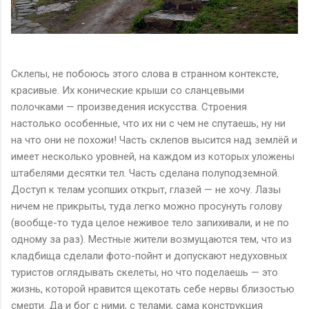
Склепы, не побоюсь этого слова в странном контексте,
красивые. Их конические крыши со сланцевыми
полочками — произведения искусства. Строения
настолько особенные, что их ни с чем не спутаешь, ну ни
на что они не похожи! Часть склепов высится над землёй и
имеет несколько уровней, на каждом из которых уложены
штабелями десятки тел. Часть сделана полуподземной.
Доступ к телам усопших открыт, глазей — не хочу. Лазы
ничем не прикрыты, туда легко можно просунуть голову
(вообще-то туда целое неживое тело запихивали, и не по
одному за раз). Местные жители возмущаются тем, что из
кладбища сделали фото-пойнт и допускают недуховных
туристов оглядывать скелеты, но что поделаешь — это
жизнь, которой нравится щекотать себе нервы близостью
смерти. Да и бог с ними, с телами, сама конструкция