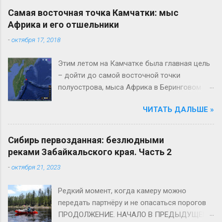
заброшенный военный посёлок
Самая восточная точка Камчатки: мыс
Крутоберёгово близ Усть-Камчатска (прямо
Африка и его отшельники
сейчас); - природный парк регионального
-
октября 17, 2018
значения «Голубые озёра» в 21 км от
Елизово (в следующей серии); - горный
Этим летом на Камчатке была главная цель
массив Вачкажец в 80 км от столицы
– дойти до самой восточной точки
региона (тоже в следующей должно
полуострова, мыса Африка в Беринговом
уместиться).
море. Африка – место совсем не
ЧИТАТЬ ДАЛЬШЕ »
туристическое, сильно удалённое от
столицы края (859 км по трассе) и
единственного человеческого поселения в
Сибирь первозданная: безлюдными
округе (70 км пешкодралом). И вроде бы,
реками Забайкальского края. Часть 2
что там интересного? Африка и Африка,
-
октября 21, 2023
тоже мне, диковинка. НО! Там стоит
одинокий маяк и живут в доме 1932 года
Редкий момент, когда камеру можно
постройки 9 человек, живут безвылазно,
передать партнёру и не опасаться порогов
круглый год, никого больше не видя, не
ПРОДОЛЖЕНИЕ. НАЧАЛО В ПРЕДЫДУЩЕМ
имея толком транспортного сообщения