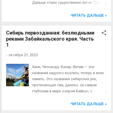
Дальше стало существенно легче. Почти
не гребли, так — подмахивали веслом
иногда. До Каларского Калакана река
ЧИТАТЬ ДАЛЬШЕ »
бежит хорошо, дальше начинаются
затяжные плёсы, но нам повезло, прошли
Сибирь первозданная: безлюдными
их без ветра. Множество шивер,
реками Забайкальского края. Часть
обозначенных и не обозначенных на
1
карте, проходятся без проблем, главное
нос по курсу держать и весело ухать,
-
октября 21, 2023
загребая на пике вала.
Хани, Читканда, Калар, Витим — эти
названия надолго въелись теперь в мою
память. Это названия сибирских рек,
протекающих там, далеко, за самым
глубоким в мире озером Байкал, в
границах трёх регионов — Якутии, Бурятии
и Забайкальского края (бывшей
ЧИТАТЬ ДАЛЬШЕ »
Читинской области) — и нескольких