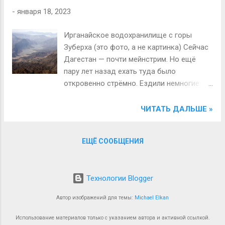
которого, как известно, собирал сам
-
января 18, 2023
Великий Комбинатор.
Ирганайское водохранилище с горы
Зуберха (это фото, а не картинка) Сейчас
Дагестан — почти мейнстрим. Но ещё
пару лет назад ехать туда было
откровенно стрёмно. Ездили немногие
отчаянные, возвращались довольные,
как слоны, советовали, рекомендовали,
ЧИТАТЬ ДАЛЬШЕ »
звали, вызывали сомнения в своей
нормальности, и вот весной 2022 года мы
ЕЩЁ СООБЩЕНИЯ
решились. Цель была нетуристическая —
разведать автомобильную обстановку на
границе с Грузией и Азербайджаном на
Технологии Blogger
случай необходимости валить (обе
сухопутные границы были тогда плотно
Автор изображений для темы:
Michael Elkan
закрыты). Поехали, понятное дело, на
машине. 6000 км за 10 дней оказались
Использование материалов только с указанием автора и активной ссылкой.