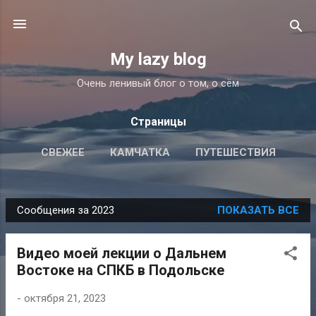
К основному контенту
My lazy blog
Очень ленивый блог о том, о сём
Страницы
СВЕЖЕЕ
КАМЧАТКА
ПУТЕШЕСТВИЯ
ЙОГА
ПОДРОБНЕЕ…
ОБ АВТОРЕ
Сообщения за 2023
ПОКАЗАТЬ ВСЕ
С
о
Видео моей лекции о Дальнем
о
Востоке на СПКБ в Подольске
б
щ
-
октября 21, 2023
е