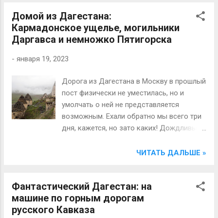
горных массивов. Целый месяц начала
Домой из Дагестана:
лета 2023 года мы вдвоём шли то
Кармадонское ущелье, могильники
пешком, то волоком, то сплавом по этим
Даргавса и немножко Пятигорска
рекам внутри Каларского хребта. За
спиной остались 760 км дикой
-
января 19, 2023
безлюдной тайги, оленьих троп,
медвежьих лёжек, страхов порой,
Дорога из Дагестана в Москву в прошлый
усталости, проливных дождей, снега и
пост физически не уместилась, но и
тридцатиградусной жары, неожиданных
умолчать о ней не представляется
порогов, «распухшей» воды и
возможным. Ехали обратно мы всего три
бесконечных плёсов.
дня, кажется, но зато каких! Дождливых,
зловещих и исторически наполненных.
Такая дорога, как и врасивейший
ЧИТАТЬ ДАЛЬШЕ »
Дагестан, не могла не запомниться.
Встречайте: печально знаменитое
Фантастический Дагестан: на
Кармадонское ущелье под
машине по горным дорогам
Владикавказом, древний и потрясающий
русского Кавказа
могильник Даргавс и Провал, на ремонт