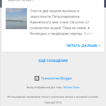
н
и
Спустя две недели вылазок в
я
окрестности Петропавловска-
Камчатского мне стало тягостно от
количества людей. Пора на север: в
безлюдье, к медведям, нерпам, Тихому
океану и бешеным вулканам Камчатки. В
ближайших планах стоит самый северный
ЧИТАТЬ ДАЛЬШЕ »
и малопосещаемый из активных — вулкан
Шивелуч. Осталась малость — добраться
ЕЩЁ СООБЩЕНИЯ
с юга полуострова на самый север
камчатской автодороги около 750 км при
полностью отсутствующем автобусном
Технологии Blogger
сообщении. Короче, пошла я стопить на
Усть-Камчатск.
Автор изображений для темы:
Michael Elkan
Использование материалов только с указанием автора и активной ссылкой.
Copyright:2016