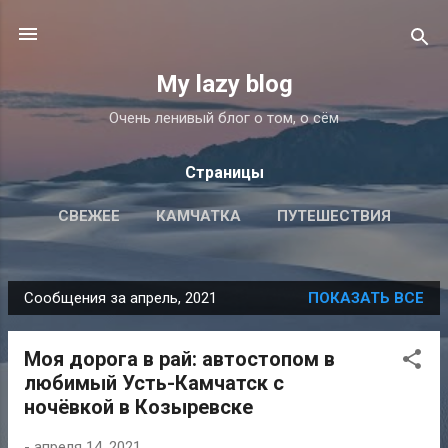
К основному контенту
My lazy blog
Очень ленивый блог о том, о сём
Страницы
СВЕЖЕЕ
КАМЧАТКА
ПУТЕШЕСТВИЯ
ЙОГА
ПОДРОБНЕЕ…
ОБ АВТОРЕ
Сообщения за апрель, 2021
ПОКАЗАТЬ ВСЕ
С
о
Моя дорога в рай: автостопом в
о
любимый Усть-Камчатск с
б
ночёвкой в Козыревске
щ
е
-
апреля 14, 2021