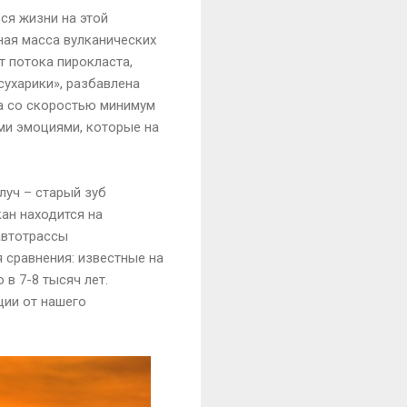
ся жизни на этой
нная масса вулканических
т потока пирокласта,
сухарики», разбавлена
на со скоростью минимум
ими эмоциями, которые на
луч – старый зуб
ан находится на
 автотрассы
 сравнения: известные на
в 7-8 тысяч лет.
ции от нашего