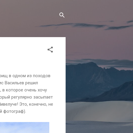
арищ в одном из походов
ис Васильев решил
, в которое очень хочу
торый регулярно засыпает
ивелуче! Это, конечно, не
й фотограф).