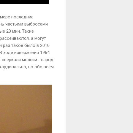
е мере последние
ень частыми выбросами
ые 20 мин. Такие
рассеиваются, а могут
й раз такое было в 2010
 В ходе извержения 1964
бо сверкали молнии… народ
 кардинально, но обо всём