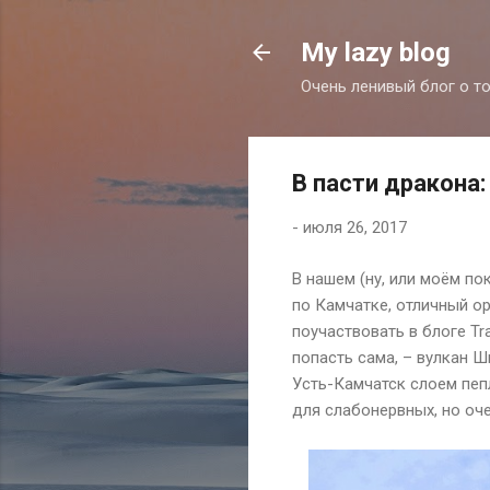
My lazy blog
Очень ленивый блог о то
В пасти дракона
-
июля 26, 2017
В нашем (ну, или моём п
по Камчатке, отличный о
поучаствовать в блоге
Tr
попасть сама, – вулкан 
Усть-Камчатск слоем пепл
для слабонервных, но оч