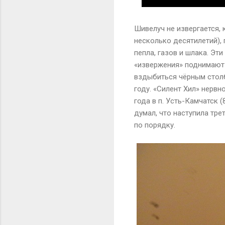
Шивелуч не извергается, 
несколько десятилетий),
пепла, газов и шлака. Эт
«извержения» поднимают 
вздыбиться чёрным столб
году. «Силент Хил» нервн
года в п. Усть-Камчатск 
думал, что наступила тре
по порядку.