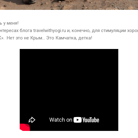
ь у меня!
нтересах блога travelwithyogi.ru и, конечно, для стимуляции хо
». Нет это не Крым… Это Камчатка, детка!