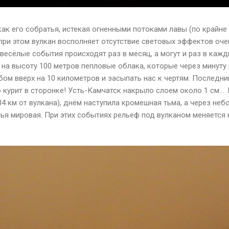
как его собратья, истекая огненными потоками лавы (по крайн
 при этом вулкан восполняет отсутствие световых эффектов оч
и весёлые события происходят раз в месяц, а могут и раз в кажд
на высоту 100 метров пепловые облака, которые через минуту 
ом вверх на 10 километров и засыпать нас к чертям. Последни
о курит в сторонке! Усть-Камчатск накрыло слоем около 1 см…
(84 км от вулкана), днём наступила кромешная тьма, а через не
тья мировая. При этих событиях рельеф под вулканом меняется