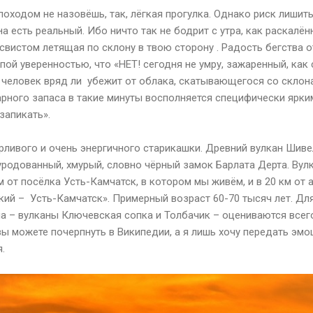
оходом не назовёшь, так, лёгкая прогулка. Однако риск лишить
на есть реальный. Ибо ничто так не бодрит с утра, как раскалё
о свистом летящая по склону в твою сторону . Радость бегства о
пой уверенностью, что «НЕТ! сегодня не умру, зажаренный, как 
 человек вряд ли убежит от облака, скатывающегося со скло
варного запаса в такие минуты восполняется специфически ярк
запикать».
рливого и очень энергичного старикашки. Древний вулкан Шиве
уродованный, хмурый, словно чёрный замок Барлата Дерта. Вулк
 от посёлка Усть-Камчатск, в котором мы живём, и в 20 км от
ий – Усть-Камчатск». Примерный возраст 60-70 тысяч лет. Для
а – вулканы Ключевская сопка и Толбачик – оцениваются всего 
 можете почерпнуть в Википедии, а я лишь хочу передать эмо
.