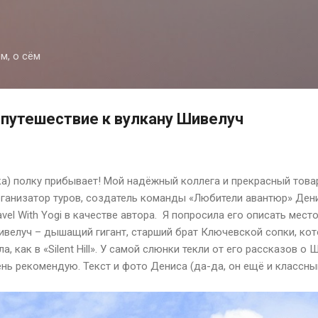
К основному контенту
м, о сём
: путешествие к вулкану Шивелуч
ока) полку прибывает! Мой надёжный коллега и прекрасный тов
рганизатор туров, создатель команды «Любители авантюр» Ден
avel
With
Yogi
в качестве автора. Я попросила его описать место
Шивелуч – дышащий гигант, старший брат Ключевской сопки, ко
а, как в «
Silent
Hill
». У самой слюнки текли от его рассказов о Ш
ень рекомендую. Текст и фото Дениса (да-да, он ещё и классны