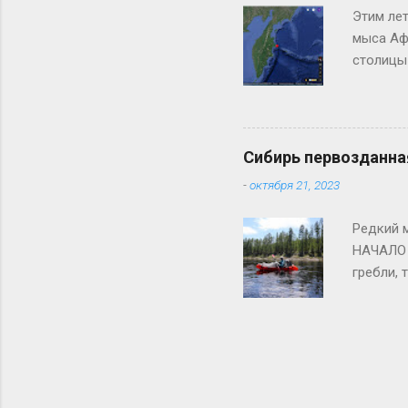
Этим лет
мыса Афр
столицы 
пешкодра
стоит од
год, ни
Край св
Сибирь первозданна
одиночес
-
октября 21, 2023
юный др
Редкий 
НАЧАЛО 
гребли,
начинают
обозначе
держать 