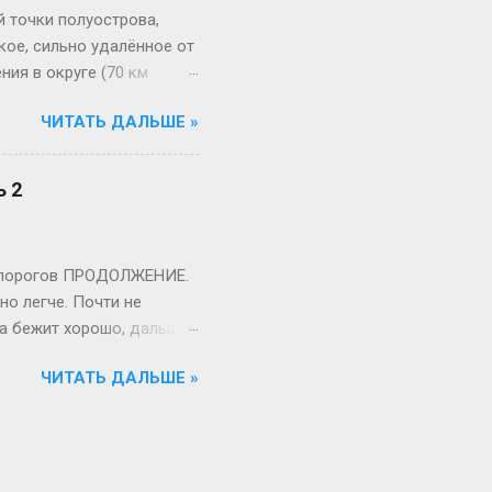
й точки полуострова,
кое, сильно удалённое от
ния в округе (70 км
 мне, диковинка. НО! Там
ЧИТАТЬ ДАЛЬШЕ »
вут безвылазно, круглый
 даже с Усть-Камчатском…
яные волны и
ь 2
 випасана. Алексия и наш
я порогов ПРОДОЛЖЕНИЕ.
 легче. Почти не
ка бежит хорошо, дальше
жество шивер,
ЧИТАТЬ ДАЛЬШЕ »
вное нос по курсу