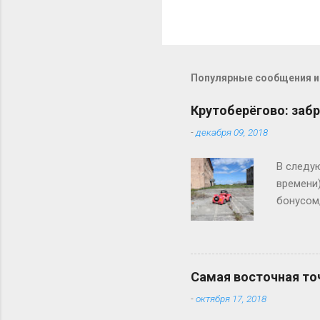
Популярные сообщения из
Крутоберёгово: заб
-
декабря 09, 2018
В следую
времени)
бонусом
Крутобер
«Голубые
столицы
Самая восточная то
-
октября 17, 2018