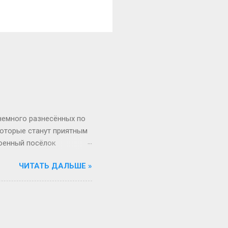
 немного разнесённых по
которые станут приятным
военный посёлок
регионального значения
ЧИТАТЬ ДАЛЬШЕ »
сив Вачкажец в 80 км от