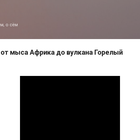
К основному контенту
м, о сём
 от мыса Африка до вулкана Горелый