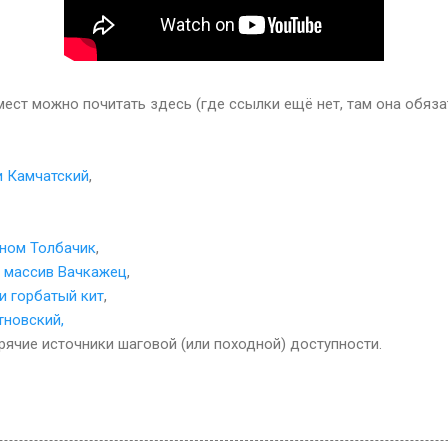
ест можно почитать здесь (где ссылки ещё нет, там она обяз
и Камчатский
,
аном Толбачик
,
й массив Вачкажец
,
 и горбатый кит
,
тновский,
рячие источники шаговой (или походной) доступности.