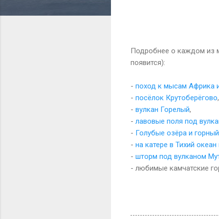
Подробнее о каждом из м
появится):
-
поход к мысам Африка 
-
посёлок Крутоберёгово
,
-
вулкан Горелый
,
-
лавовые поля под вулк
-
Голубые озёра и горны
-
на катере в Тихий океан
-
шторм под вулканом Му
- любимые камчатские го